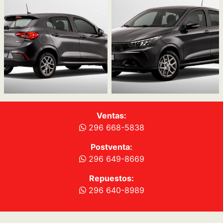
Ventas:
296 668-5838
Postventa:
296 649-8669
Repuestos:
296 640-8989