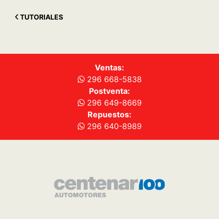
TUTORIALES
Ventas:
296 668-5838
Postventa:
296 649-8669
Repuestos:
296 640-8989